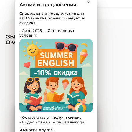
Акции и предложения
Специальные предложения для
вас! Узнайте больше об акциях и
скидках.
-
Лето 2025 — Специальные
условия!
Мы используем cookie
для улучшения работы сайта
-
Оставь отзыв - получи скидку
-
Видео отзыв - большая выгода!
Оставаясь с нами, вы соглашаетесь
на использование файлов cookie
и многие другие...