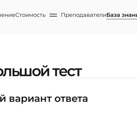
чение
Стоимость
Преподаватели
База
знан
Большой тест
 вариант ответа