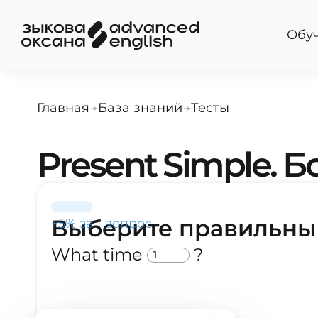
Обу
Главная
База знаний
Тесты
Present Simple. 
Выберите правильный
+5% за 1 вопрос
What
time
?
1