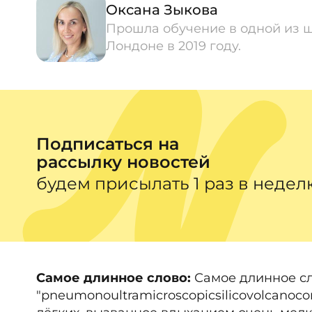
Оксана
Зыкова
Прошла обучение в одной из 
Лондоне в 2019 году.
Подписаться на
рассылку новостей
будем присылать 1 раз в недел
Самое длинное слово:
Самое длинное сл
"pneumonoultramicroscopicsilicovolcanoco