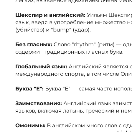
лёгких, вызванное вдыханием очень мелки
Шекспир и английский:
Уильям Шекспир
язык, введя в употребление множество нов
(убийство) и "bump" (удар).
Без гласных:
Слово "rhythm" (ритм) — одн
содержит традиционных гласных букв.
Глобальный язык:
Английский является 
международного спорта, в том числе Оли
Буква "E":
Буква "E" — самая часто исполь
Заимствования:
Английский язык заимств
языков, включая латынь, греческий и нем
Омонимы:
В английском много слов с о