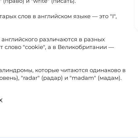
(право) и "write" (писать).
арых слов в английском языке — это "I",
английского различаются в разных
 слово "cookie", а в Великобритании —
палиндромы, которые читаются одинаково в
вень), "radar" (радар) и "madam" (мадам).
х