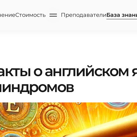
чение
Стоимость
Преподаватели
База
знан
кты о английском я
линдромов