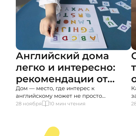
Английский дома
легко и интересно:
рекомендации от
студии Advanced
Дом — место, где интерес к
К
английскому может не просто
з
English
сохраняться, но и расти. В этой статье
ф
28 ноября
10
мин чтения
2
мы, в Advanced English, делимся
х
советами, которые помогают детям
п
чувствовать уверенность, получать
р
удовольствие от английского и делать
д