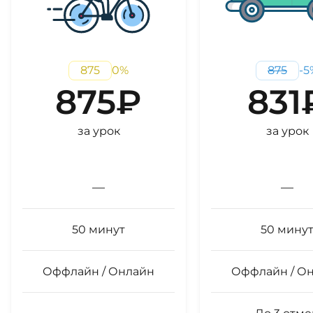
875
0
%
875
-
5
875
₽
831
за урок
за урок
—
—
50
минут
50
мину
Оффлайн / Онлайн
Оффлайн / О