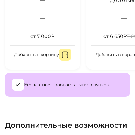
—
До
3
отме
—
—
от
7 000
₽
от
6 650
₽
7 
Добавить в корзину
Добавить в корз
Бесплатное пробное занятие для всех
Дополнительные возможности