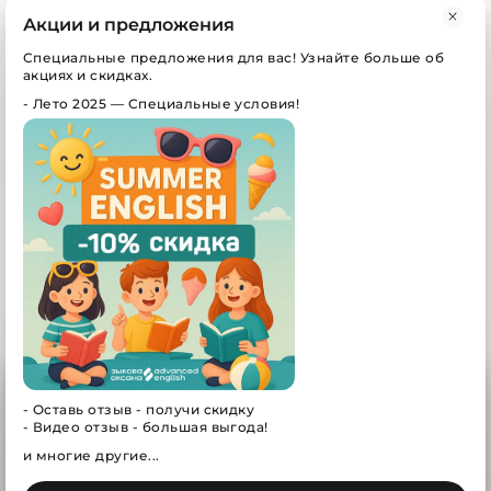
Акции и предложения
г. Богородск, ул. Ленина, д.123 (ТЦ Кластер, офис
Специальные предложения для вас! Узнайте больше об
21)
акциях и скидках.
-
Лето 2025 — Специальные условия!
СП. Новинки, ул. Центральная, д. 6а (Аптека, офис
2)
+7 (950) 625-34-46
englishinbg@gmail.com
* Instagram принадлежит компании Meta,
признанной экстремистской организацией и
запрещенной в РФ
Мы используем cookie для улучшения работы
art-zykov.com
сайта
-
Оставь отзыв - получи скидку
(разработка и продвижений сайтов/приложений)
-
Видео отзыв - большая выгода!
Оставаясь с нами, вы соглашаетесь на использование
файлов cookie
и многие другие...
Advanced English © — Все права защищены
2026