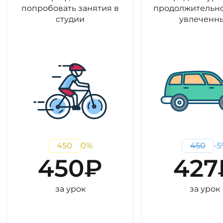
попробовать занятия в
продолжительно
студии
увлеченн
450
0
%
450
-
5
450
₽
427
за урок
за урок