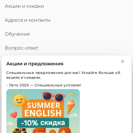
Акции и скидки
Адреса и контакты
Обучение
Вопрос-ответ
Акции и предложения
г. Богородск, ул. Ленина, д.123 (ТЦ Кластер, офис
Специальные предложения для вас! Узнайте больше об
21)
акциях и скидках.
-
Лето 2025 — Специальные условия!
СП. Новинки, ул. Центральная, д. 6а (Аптека, офис
2)
+7 (950) 625-34-46
englishinbg@gmail.com