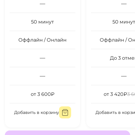
—
—
50
минут
50
мину
Оффлайн / Онлайн
Оффлайн / О
—
До
3
отме
—
—
от
3 600
₽
от
3 420
₽
3 
Добавить в корзину
Добавить в корз